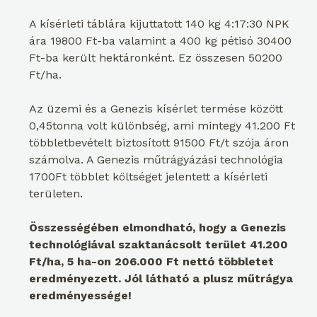
A kísérleti táblára kijuttatott 140 kg 4:17:30 NPK
ára 19800 Ft-ba valamint a 400 kg pétisó 30400
Ft-ba került hektáronként. Ez összesen 50200
Ft/ha.
Az üzemi és a Genezis kísérlet termése között
0,45tonna volt különbség, ami mintegy 41.200 Ft
többletbevételt biztosított 91500 Ft/t szója áron
számolva. A Genezis műtrágyázási technológia
1700Ft többlet költséget jelentett a kísérleti
területen.
Összességében elmondható, hogy a Genezis
technológiával szaktanácsolt terület 41.200
Ft/ha, 5 ha-on 206.000 Ft nettó többletet
eredményezett. Jól látható a plusz műtrágya
eredményessége!