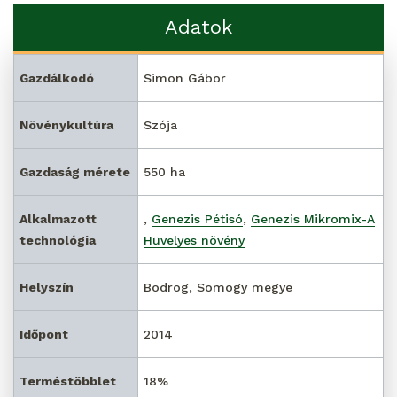
Adatok
Gazdálkodó
Simon Gábor
Növénykultúra
Szója
Gazdaság mérete
550 ha
Alkalmazott
,
Genezis Pétisó
,
Genezis Mikromix-A
technológia
Hüvelyes növény
Helyszín
Bodrog, Somogy megye
Időpont
2014
Terméstöbblet
18%