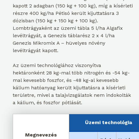
kapott 2 adagban (150 kg + 100 kg), míg a kísérleti
részre 400 kg/ha Pétisó került kijuttatásra 3
dózisban (150 kg + 150 kg + 100 kg).
Lombtrágyaként az üzemi tábla 5 l/ha Algafix
levéltrágyát, a Genezis táblarész 2 x 4 l/ha
Genezis Mikromix A – hüvelyes növény
levéltrágyát kapott.
Az üzemi technológiához viszonyítva
hektáronként 28 kg-mal több nitrogén és -54 kg-
mal kevesebb foszfor, és -48 kg-al kevesebb
kálium hatóanyag került kijuttatásra a kísérleti
területre, mivel a talajvizsgálatok nem indokolták
a kálium, és foszfor pótlását.
Üzemi technológia
Megnevezés