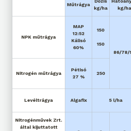
Dózis
Hatóan
Műtrágya
kg/ha
kg/h
MAP
150
12:52
NPK műtrágya
Kálisó
150
60%
86/78/
Pétisó
Nitrogén műtrágya
250
27 %
Levéltrágya
Algafix
5 l/ha
Nitrogénművek Zrt.
által kijuttatott
-
-
-