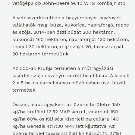
vetőgép,1 db John-Deere 9640 WTS kombájn stb.
A vetésszerkezetben a hagyományos növények
találhatók meg: búza, kukorica, napraforgó, repce
és szója. 2014-ben őszi búzát 200 hektáron,
kukoricát 160 hektáron, napraforgót 130 hektáron,
repcét 30 hektáron, míg szóját 20, tavaszi árpát
20 hektáron termeltünk.
Az 500-ak Klubja területen a műtrágyázási
kísérlet szója növényre került beállításra. A kijelölt
2 x 5 ha-os parcellákban előző évben őszi búzát
termeltek.
Ősszel, alaptrágyaként az üzemi területre 150
kg/ha külföldi 12:52 MAP került, valamint 150
kg/ha 60%-os Kálisó,a kísérleti parcellára 140
kg/ha Genezis 4:17:30 NPK lett kijuttatva. Az
üzemi terület tavasszal 250 kg Pétisót (N 27%)