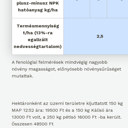
plusz-mínusz NPK
hatóanyag kg/ha
Termésmennyiség
t/ha (13%-ra
2,5
egalizált
nedvességtartalom)
A fenológiai felmérések mindvégig nagyobb
növény magasságot, előnyösebb növénysűrűséget
mutattak.
Hektáronként az üzemi területre kijuttatott 150 kg
MAP 12:52 ára: 19500 Ft és a 150 kg Kálisó ára
13000 Ft volt, a 250 kg pétisó 16000 Ft -ba került.
Összesen 48500 Ft