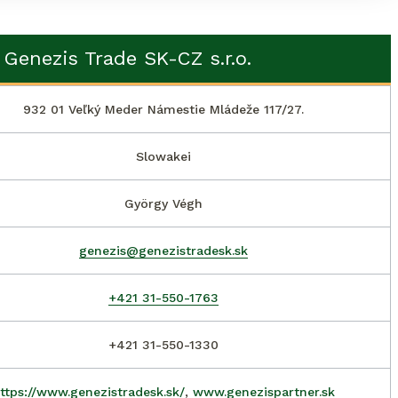
 Genezis Trade SK-CZ s.r.o.
932 01 Veľký Meder Námestie Mládeže 117/27.
Slowakei
György Végh
genezis@genezistradesk.sk
+421 31-550-1763
+421 31-550-1330
ttps://www.genezistradesk.sk/
,
www.genezispartner.sk