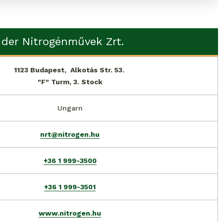
 der Nitrogénművek Zrt.
1123 Budapest,  Alkotás Str. 53. 
"F" Turm, 3. Stock
Ungarn
nrt@nitrogen.hu
+36 1 999-3500
+36 1 999-3501
www.nitrogen.hu