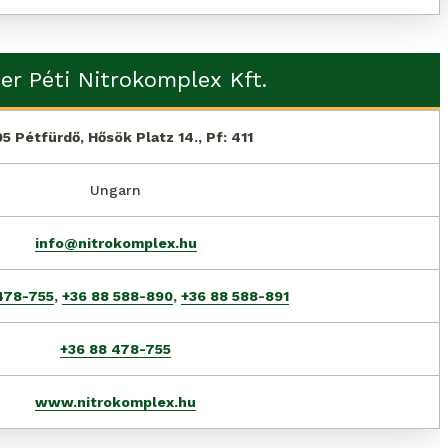
er Péti Nitrokomplex Kft.
5 Pétfürdő, Hősök Platz 14., Pf: 411
Ungarn
info@nitrokomplex.hu
478-755
,
+36 88 588-890
,
+36 88 588-891
+36 88 478-755
www.nitrokomplex.hu