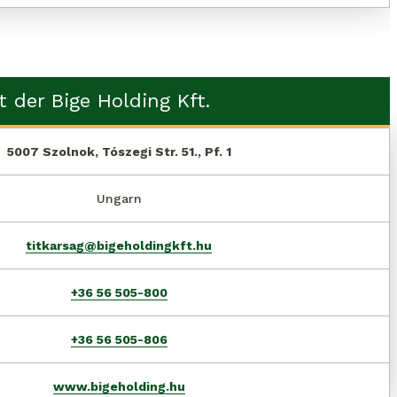
t der Bige Holding Kft.
5007 Szolnok, Tószegi Str. 51., Pf. 1
Ungarn
titkarsag@bigeholdingkft.hu
+36 56 505-800
+36 56 505-806
www.bigeholding.hu