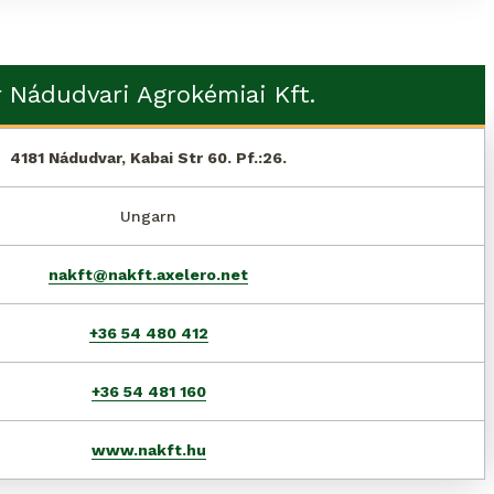
r Nádudvari Agrokémiai Kft.
4181 Nádudvar, Kabai Str 60. Pf.:26.
Ungarn
nakft@nakft.axelero.net
+36 54 480 412
+36 54 481 160
www.nakft.hu