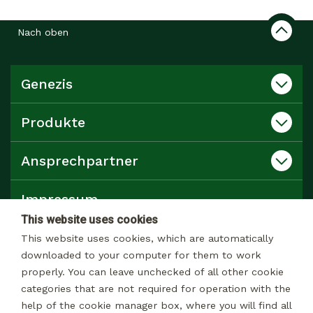
Nach oben
Genezis
Produkte
Ansprechpartner
Impressum
This website uses cookies
Datenschutz
This website uses cookies, which are automatically
downloaded to your computer for them to work
properly. You can leave unchecked of all other cookie
Katalog
categories that are not required for operation with the
help of the cookie manager box, where you will find all