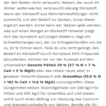
der den Boden nicht versauert. Weizen, der auch im
Winter weiterwächst, verbraucht ständig Stickstoff.
Wenn der Stickstoff aus Mehrnährstoffdünger nicht
ausreicht, um den Bedarf zu decken, muss dieser
ergänzt werden. Sonst kann der Weizen gelb werden,
was auf einen Mangel an Stickstoff hinweist (zeigt
sich das Symptom auf jungen Blättern, liegt ein
Schwefelmangel vor), der zu Ertragseinbußen von bis
zu 20 % führen kann. Falls es uns nicht gelingt, den
Bedarf an Stickstoff durch komplexe NPK-Präparate
abzudecken, können wir vor der Aussaat auf den
universellen
Genezis Pétisó 39 % (27 % N + 7 %
CaO + 5 % MgO)
oder das relativ neue, aber in
gewisser Hinsicht klassisch alte
GreenMax (15,9 % N
+ 16,1 % CaO + 11,6 % MgO)
zurückgreifen. Diese
Düngemittel weisen Dolomitgehalte von 228 kg/t für
Pétisó und 550 kg/t für GreenMax auf und leisten
somit auch einen Beitrag zur Deckung des Calcium-
und Magnesiumbedarfs von Weizen. Bereits die 30–