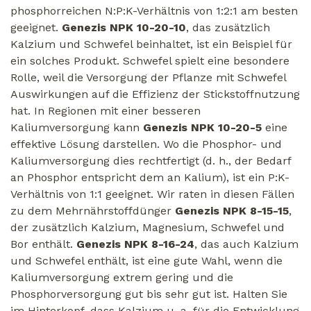
phosphorreichen N:P:K-Verhältnis von 1:2:1 am besten
geeignet.
Genezis NPK 10-20-10
, das zusätzlich
Kalzium und Schwefel beinhaltet, ist ein Beispiel für
ein solches Produkt. Schwefel spielt eine besondere
Rolle, weil die Versorgung der Pflanze mit Schwefel
Auswirkungen auf die Effizienz der Stickstoffnutzung
hat. In Regionen mit einer besseren
Kaliumversorgung kann
Genezis NPK 10-20-5
eine
effektive Lösung darstellen. Wo die Phosphor- und
Kaliumversorgung dies rechtfertigt (d. h., der Bedarf
an Phosphor entspricht dem an Kalium), ist ein P:K-
Verhältnis von 1:1 geeignet. Wir raten in diesen Fällen
zu dem Mehrnährstoffdünger
Genezis NPK 8-15-15
,
der zusätzlich Kalzium, Magnesium, Schwefel und
Bor enthält.
Genezis NPK 8-16-24
, das auch Kalzium
und Schwefel enthält, ist eine gute Wahl, wenn die
Kaliumversorgung extrem gering und die
Phosphorversorgung gut bis sehr gut ist. Halten Sie
im Hinterkopf, dass Kalzium u. a. für die Entwicklung