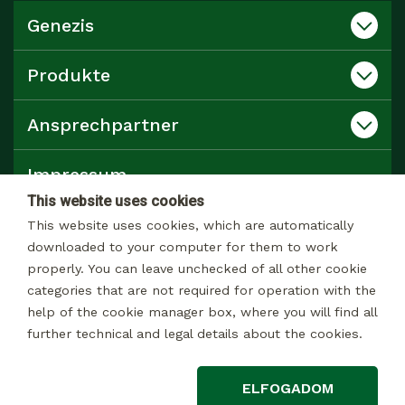
Genezis
Produkte
Ansprechpartner
Impressum
This website uses cookies
Datenschutz
This website uses cookies, which are automatically
downloaded to your computer for them to work
properly. You can leave unchecked of all other cookie
Katalog
categories that are not required for operation with the
help of the cookie manager box, where you will find all
further technical and legal details about the cookies.
© 2026 Alle rechte Vorbehalten
ELFOGADOM