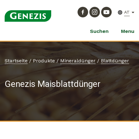
AT
Suchen
Menu
Startseite
/
Produkte
/
Mineraldünger
/
Blattdünger
Genezis Maisblattdünger