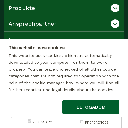
Produkte
Ansprechpartner
Impressum
This website uses cookies
Datenschutz
This website uses cookies, which are automatically
downloaded to your computer for them to work
properly. You can leave unchecked of all other cookie
Katalog
categories that are not required for operation with the
help of the cookie manager box, where you will find all
further technical and legal details about the cookies.
© 2026 Alle rechte Vorbehalten
ELFOGADOM
Impressum
Datenschutzerklärung zur Datenverarbeitung zu Marketingzwecken
NECESSARY
PREFERENCES