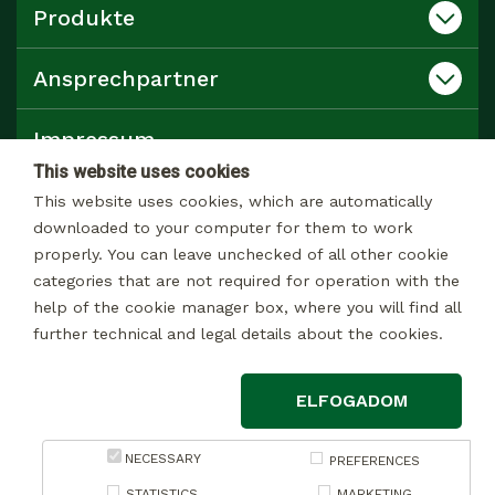
Produkte
Ansprechpartner
Impressum
This website uses cookies
Datenschutz
This website uses cookies, which are automatically
downloaded to your computer for them to work
properly. You can leave unchecked of all other cookie
Katalog
categories that are not required for operation with the
help of the cookie manager box, where you will find all
further technical and legal details about the cookies.
© 2026 Alle rechte Vorbehalten
ELFOGADOM
Impressum
Datenschutzerklärung zur Datenverarbeitung zu Marketingzwecken
NECESSARY
PREFERENCES
Datenschutzerklärung bezüglich der Datenverarbeitung im
STATISTICS
MARKETING