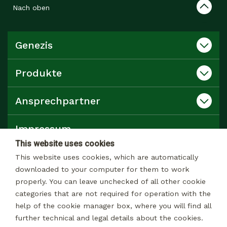
Nach oben
Genezis
Produkte
Ansprechpartner
Impressum
This website uses cookies
Datenschutz
This website uses cookies, which are automatically
downloaded to your computer for them to work
properly. You can leave unchecked of all other cookie
Katalog
categories that are not required for operation with the
help of the cookie manager box, where you will find all
further technical and legal details about the cookies.