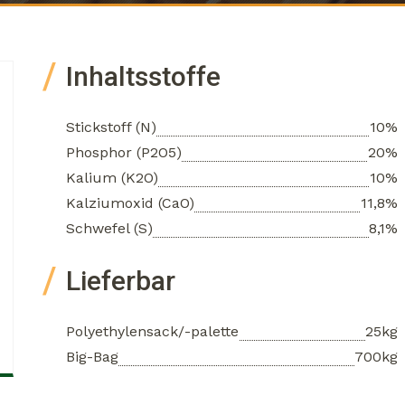
Inhaltsstoffe
Stickstoff (N)
10%
Phosphor (P2O5)
20%
Kalium (K2O)
10%
Kalziumoxid (CaO)
11,8%
Schwefel (S)
8,1%
Lieferbar
Polyethylensack/-palette
25kg
Big-Bag
700kg