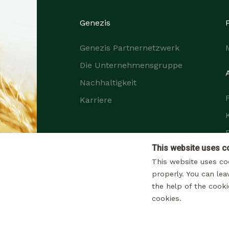
Genezis
Genezis Partnernetzwerk
Die Unternehmensgruppe
Nachhaltigkeit
Karriere
This website uses c
This website uses co
properly. You can lea
the help of the cooki
cookies.