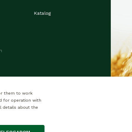
Katalog
n
or them to work
d for operation with
l details about the