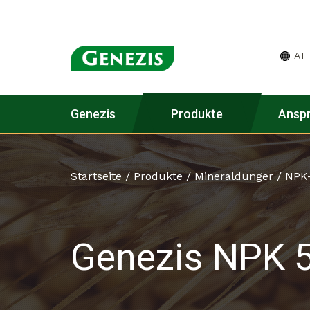
AT
Genezis
Produkte
Ansp
Startseite
/
Produkte
/
Mineraldünger
/
NPK
Genezis NPK 5