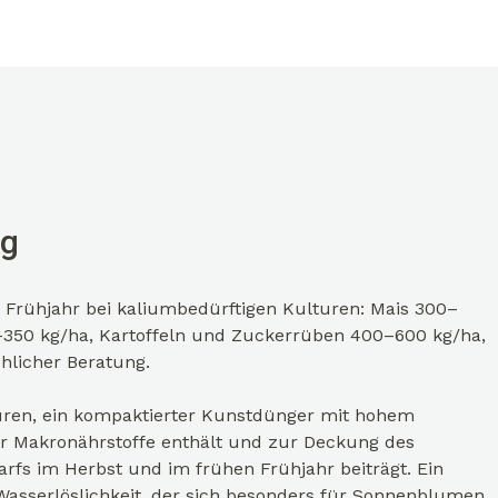
ng
rühjahr bei kaliumbedürftigen Kulturen: Mais 300–
350 kg/ha, Kartoffeln und Zuckerrüben 400–600 kg/ha,
hlicher Beratung.
uren, ein kompaktierter Kunstdünger mit hohem
er Makronährstoffe enthält und zur Deckung des
fs im Herbst und im frühen Frühjahr beiträgt. Ein
asserlöslichkeit, der sich besonders für Sonnenblumen