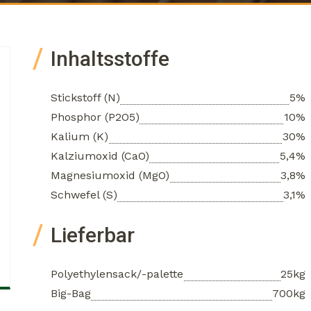
Inhaltsstoffe
Stickstoff (N)
5%
Phosphor (P2O5)
10%
Kalium (K)
30%
Kalziumoxid (CaO)
5,4%
Magnesiumoxid (MgO)
3,8%
Schwefel (S)
3,1%
Lieferbar
Polyethylensack/-palette
25kg
Big-Bag
700kg