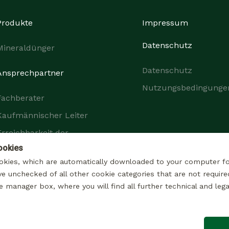
Produkte
Impressum
Datenschutz
Mineraldünger
Datenschutz
Ansprechpartner
Nutzungsbedingunge
Fachberater
Kaufmännischer Leiter
Erreichbarkeit der
Unternehmensgruppe
ookies
okies, which are automatically downloaded to your computer f
ve unchecked of all other cookie categories that are not require
e manager box, where you will find all further technical and lega
© 2026 Alle rechte Vorbehalten
Impressum