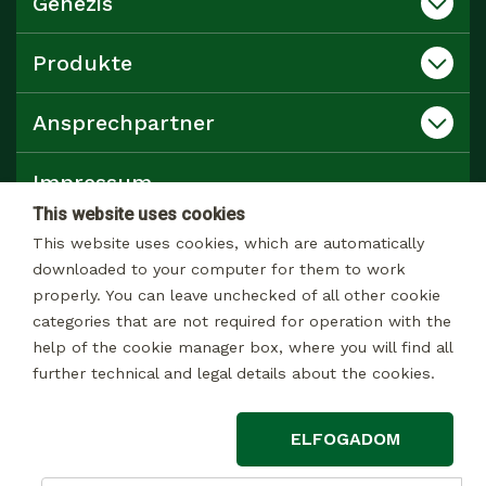
Genezis
Produkte
Ansprechpartner
Impressum
This website uses cookies
Datenschutz
This website uses cookies, which are automatically
downloaded to your computer for them to work
properly. You can leave unchecked of all other cookie
Katalog
categories that are not required for operation with the
help of the cookie manager box, where you will find all
further technical and legal details about the cookies.
© 2026 Alle rechte Vorbehalten
ELFOGADOM
Impressum