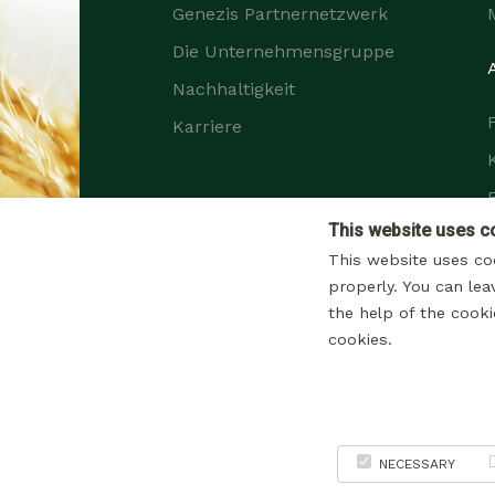
Genezis Partnernetzwerk
Die Unternehmensgruppe
Nachhaltigkeit
Karriere
This website uses c
This website uses co
properly. You can lea
the help of the cooki
cookies.
Datenschutzerklärung bezüglich de
NECESSARY