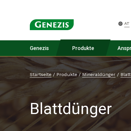
AT
Genezis
Produkte
Ansp
Startseite
/
Produkte
/
Mineraldünger
/
Blat
Blattdünger