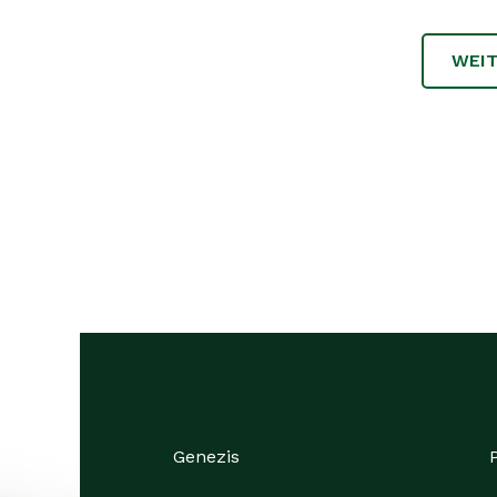
WEI
Genezis