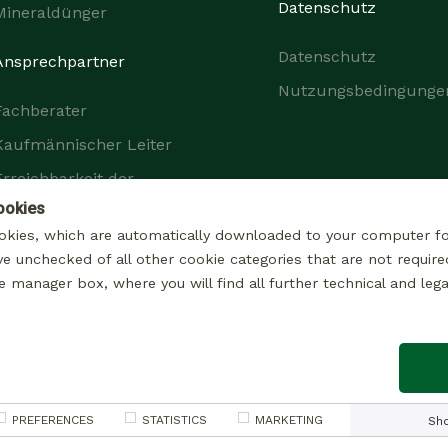
Datenschutz
Mineraldünger
Datenschutz
Ansprechpartner
Nutzungsbedingunge
Fachberater
Kaufmännischer Leiter
Erreichbarkeit der
Unternehmensgruppe
ookies
okies, which are automatically downloaded to your computer f
ve unchecked of all other cookie categories that are not require
e manager box, where you will find all further technical and lega
© 2026 Alle rechte Vorbehalten
Impressum
Datenschutzerklärung zur Datenverarbeitung zu Marketingzwecken
r Datenverarbeitung im Zusammenhang mit den über das Kontaktformular
PREFERENCES
STATISTICS
MARKETING
Sh