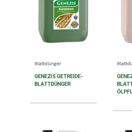
Blattdünger
Blattd
GENEZIS GETREIDE-
GENE
BLATTDÜNGER
BLAT
ÖLPF