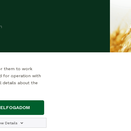
n
or them to work
d for operation with
l details about the
ELFOGADOM
 auf der Website angegebenen Daten
ow Details